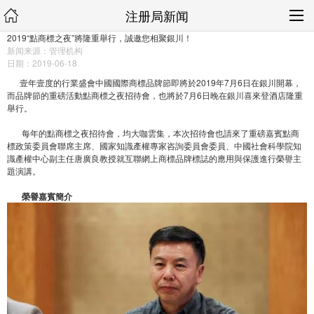
注册局新闻
2019“點商標之夜”將隆重舉行，誠邀您相聚銀川！
新闻来源：管理机构
日期：2019-06-18
壹年壹度的行業盛會中國國際商標品牌節即將於2019年7月6日在銀川開幕，
而品牌節的重磅活動點商標之夜招待會，也將於7月6日晚在銀川喜來登酒店隆重
舉行。
每年的點商標之夜招待會，均大咖雲集，本次招待會也請來了重磅嘉賓點商
標政策委員會聯席主席、國家知識產權專家咨詢委員會委員、中國社會科學院知
識產權中心副主任唐廣良教授就互聯網上商標品牌標誌的應用與保護進行榮譽主
題演講。
榮譽嘉賓簡介