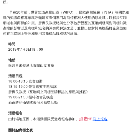
烈。
早在20年前，世界知識產權組織（WIPO）、國際商標協會（INTA）等國際組
織的知識產權專家就呼籲建立壹個專門為商標權利人使用的頂級域，以解決互聯
網域名與商標的沖突。唐廣良教授將與您分享他所親歷的互聯網發展對商標知識
產權的影響以及商標和域名的沖突與解決之道，並提出他對於商標品牌企業該如
何在互聯網上管理和應用其商標品牌標誌的建議。
時間
2019年7月6日18：00
地點
銀川喜來登酒店賀蘭山宴會廳
活動日程
18:00-18:15 嘉賓致辭
18:15-19:00 榮譽嘉賓主題演講
唐廣良教授《互聯網上商標品牌標誌的應用與挑戰》
19:00-21:00 招待酒會及晚宴
酒會將穿插樂隊表演和抽獎活動
活動報名
由於場地原因，本活動僅限受邀者報名參加。
马上报名
点击☞
關於點商標之夜