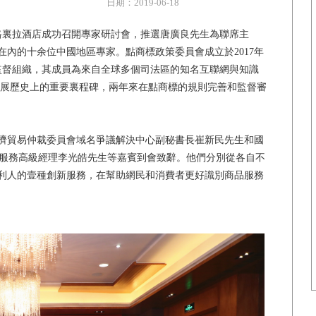
日期：2019-06-18
香格裏拉酒店成功召開專家研討會，推選唐廣良先生為聯席主
內的十余位中國地區專家。點商標政策委員會成立於2017年
監督組織，其成員為來自全球多個司法區的知名互聯網與知識
發展歷史上的重要裏程碑，兩年來在點商標的規則完善和監督審
貿易仲裁委員會域名爭議解決中心副秘書長崔新民先生和國
商服務高級經理李光皓先生等嘉賓到會致辭。他們分別從各自不
利人的壹種創新服務，在幫助網民和消費者更好識別商品服務