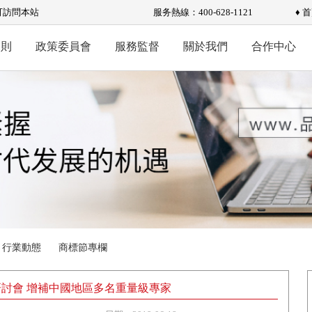
可訪問本站
服务熱線：400-628-1121
♦ 
規則
政策委員會
服務監督
關於我們
合作中心
行業動態
商標節專欄
討會 增補中國地區多名重量級專家