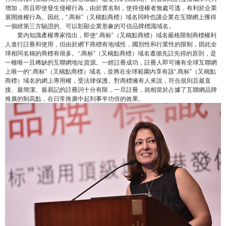
增加，而且即使發生侵權行為，由於實名制，使得侵權者無處可逃，有利於企業
展開維權行為。因此，“.商标”（又稱點商標）域名同時也讓企業在互聯網上獲得
一個經第三方驗證的、可以彰顯企業形象的可信品牌標識域名。
業內知識產權專家指出，即使“.商标”（又稱點商標）域名嚴格限制商標權利
人進行註冊和使用，但由於網下商標有地域性，國別性和行業性的限制，因此全
球相同名稱的商標有很多。“.商标”（又稱點商標）域名遵循先註先得的原則，是
一種唯一且稀缺的互聯網地址資源。一經註冊成功，註冊人即可擁有全球互聯網
上唯一的“.商标”（又稱點商標）域名，並將在全球範圍內享有該“.商标”（又稱點
商標）域名的網上專用權，受法律保護。對商標擁有人來說，符合規則且最直
接、最簡潔、最易記的註冊詞十分有限，一旦註冊，就相當於占據了互聯網品牌
推廣的制高點，在日常推廣中起到事半功倍的效果。