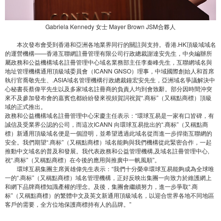
Gabriela Kennedy 女士 Mayer Brown JSM合夥人
本次發布會受到香港和亞洲各地業界同行的關註與支持。香港.HK頂級域域名
的運營機構——香港互聯網註冊管理有限公司行政總裁謝達安先生，中央編辦所
屬政務和公益機構域名註冊管理中心域名業務部主任李秦峰先生，互聯網域名與
地址管理機構通用頂級域委員會（ICANN GNSO）理事，中域國際創始人和首席
執行官喬敬先生、.ASIA域名管理機構行政總裁鐘宏安先生，亞洲域名爭議解決中
心秘書長蔡偉平先生以及多家域名註冊商的負責人均到會致辭。部分因時間沖突
來不及參加發布會的嘉賓也都紛紛發來視頻賀詞祝賀“.商标”（又稱點商標）頂級
域的正式推出。
政務和公益機構域名註冊管理中心宋慶主任表示：“環球互易是一家有口皆碑，有
誠信及受業界公認的公司，而這次ICANN 向環球互易批出的“.商标”（又稱點商
標）新通用頂級域名便是一個證明，並希望透過此域名從而進一步捍衛互聯網的
安全。我們期望“.商标”（又稱點商標）域名能夠與我們機構從此緊密合作，一起
推動中文域名的普及和發展。我代表政務和公益管理機構,及域名註冊管理中心,
祝“.商标”（又稱點商標）在今後的應用與推廣中一帆風順”。
環球互易集團主席黃雄偉先生表示：“我們十分榮幸環球互易能夠成為全球唯
一的“.商标”（又稱點商標）域名管理機構，正好反映出集團一向致力於維護網上
和網下品牌商標知識產權的理念。及後，集團會繼續努力，進一步爭取“.商
标”（又稱點商標）的繁體中文及英文新通用頂級域名，以迎合世界各地不同地區
客戶的需要，全方位地保護商標持有人的品牌。”