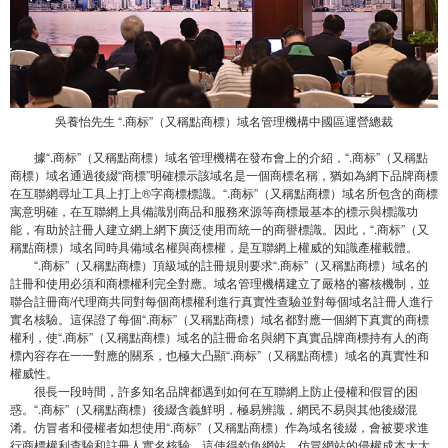
吳養怡先生 “.商标”（又稱點商標）域名管理機構中國區運營總裁
據“.商标”（又稱點商標）域名管理機構在發布會上的介紹，“.商标”（又稱點
商標）域名通過後綴“商標”明確標示該域名是一個商標名稱，猶如為網下品牌商標
在互聯網尋址工具上打上®字商標標識。“.商标”（又稱點商標）域名所包含的商標
寓意明確，在互聯網上具備識別商品和服務來源等商標最基本的標示與標識功
能，有助於註冊人建立網上網下廣泛使用而統一的商譽標識。因此，“.商标”（又
稱點商標）域名同時具備域名權與商標權，是互聯網上權威的知識產權載體。
“.商标”（又稱點商標）頂級域的註冊規則要求“.商标”（又稱點商標）域名的
註冊和使用必須和商標權利完全對應。域名管理機構建立了嚴格的審核機制，並
聯合註冊商/代理商共同對每個商標權利進行真實性查驗並對每個域名註冊人進行
實名核驗。這保證了每個“.商标”（又稱點商標）域名都對應一個網下真實的商標
權利，使“.商标”（又稱點商標）域名的註冊命名與網下真實品牌商標持有人的商
標內容存在一一對應的關系，也極大凸顯“.商标”（又稱點商標）域名的真實性和
權威性。
很長一段時間，許多知名品牌都遇到如何在互聯網上防止侵權和假冒的困
惑。“.商标”（又稱點商標）後綴含義鮮明，極易辨識，網民不易與其他後綴混
淆。仿冒者和侵權者如想使用“.商标”（又稱點商標）作為域名後綴，會被要求進
行商標權利查驗和註冊人實名核驗。這使得釣魚網站、仿冒網站的侵權成本大大