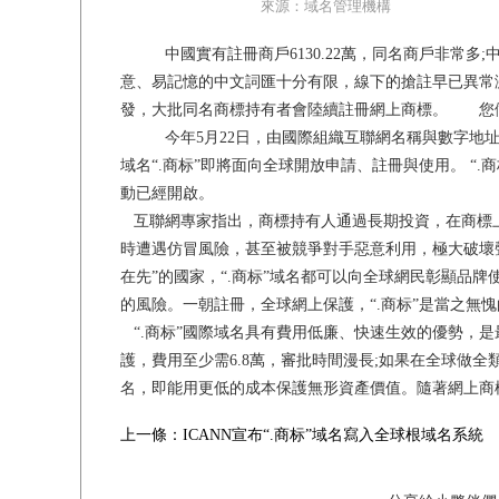
來源：域名管理機構
中國實有註冊商戶6130.22萬，同名商戶非常多
意、易記憶的中文詞匯十分有限，線下的搶註早已異常
發，大批同名商標持有者會陸續註冊網上商標。 您
今年5月22日，由國際組織互聯網名稱與數字地址分
域名“.商标”即將面向全球開放申請、註冊與使用。 “
動已經開啟。
互聯網專家指出，商標持有人通過長期投資，在商標
時遭遇仿冒風險，甚至被競爭對手惡意利用，極大破壞聲譽
在先”的國家，“.商标”域名都可以向全球網民彰顯品
的風險。一朝註冊，全球網上保護，“.商标”是當之無
“.商标”國際域名具有費用低廉、快速生效的優勢，
護，費用至少需6.8萬，審批時間漫長;如果在全球做全類
名，即能用更低的成本保護無形資產價值。隨著網上商標
上一條：ICANN宣布“.商标”域名寫入全球根域名系統