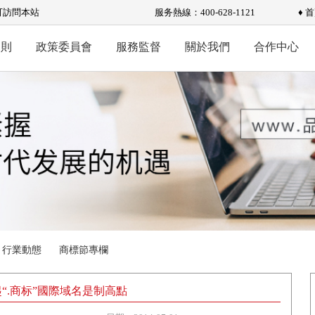
可訪問本站
服务熱線：400-628-1121
♦ 
規則
政策委員會
服務監督
關於我們
合作中心
行業動態
商標節專欄
“.商标”國際域名是制高點