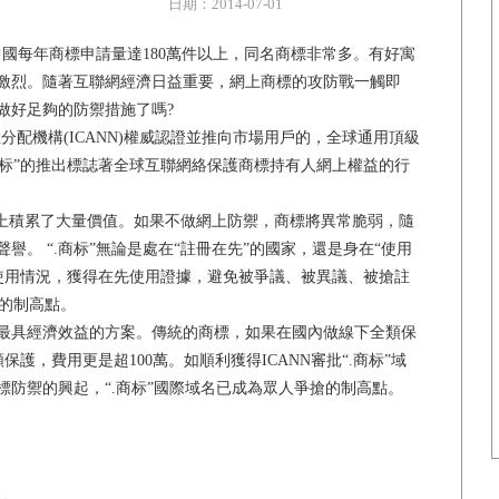
日期：2014-07-01
;中國每年商標申請量達180萬件以上，同名商標非常多。有好寓
激烈。隨著互聯網經濟日益重要，網上商標的攻防戰一觸即
做好足夠的防禦措施了嗎?
配機構(ICANN)權威認證並推向市場用戶的，全球通用頂級
.商标”的推出標誌著全球互聯網絡保護商標持有人網上權益的行
上積累了大量價值。如果不做網上防禦，商標將異常脆弱，隨
。 “.商标”無論是處在“註冊在先”的國家，還是身在“使用
牌使用情況，獲得在先使用證據，避免被爭議、被異議、被搶註
愧的制高點。
是最具經濟效益的方案。傳統的商標，如果在國內做線下全類保
保護，費用更是超100萬。如順利獲得ICANN審批“.商标”域
防禦的興起，“.商标”國際域名已成為眾人爭搶的制高點。